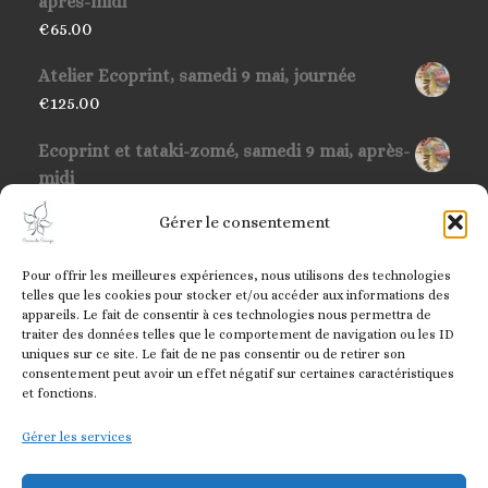
après-midi
€
65.00
Atelier Ecoprint, samedi 9 mai, journée
€
125.00
Ecoprint et tataki-zomé, samedi 9 mai, après-
midi
€
65.00
Gérer le consentement
Ecoprint et tataki-zomé, samedi 11 avril,
Pour offrir les meilleures expériences, nous utilisons des technologies
après-midi
telles que les cookies pour stocker et/ou accéder aux informations des
€
65.00
appareils. Le fait de consentir à ces technologies nous permettra de
traiter des données telles que le comportement de navigation ou les ID
Atelier Ecoprint, samedi 11 avril, journée
uniques sur ce site. Le fait de ne pas consentir ou de retirer son
consentement peut avoir un effet négatif sur certaines caractéristiques
€
125.00
et fonctions.
Gérer les services