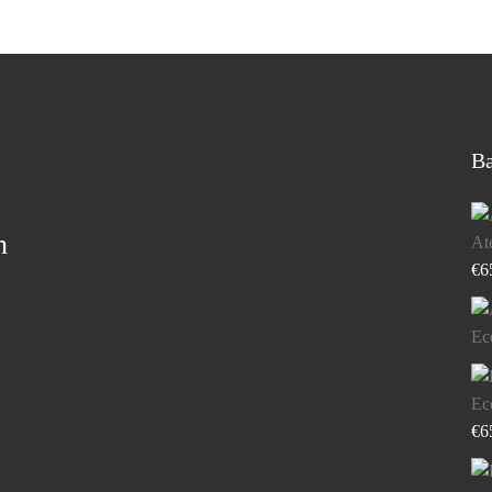
Ba
n
Ate
€
6
Ec
Ec
€
6