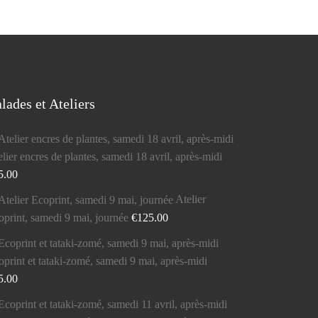
lades et Ateliers
lier encres de plantes, samedi 18 avril, après-midi
5.00
Atelier
oprint, samedi 9 mai, journée
€
125.00
oprint et tataki-zomé, samedi 9 mai, après-midi
5.00